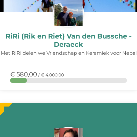
RiRi (Rik en Riet) Van den Bussche -
Deraeck
Met RiRi delen we Vriendschap en Keramiek voor Nepal
€ 580,00
/ € 4.000,00
Meer
over
deze
actie