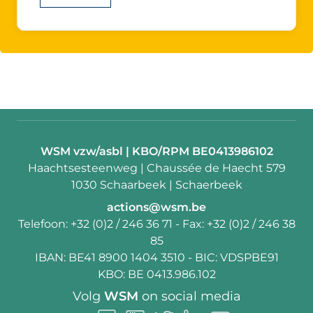
Contactpersoon:
WSM vzw/asbl | KBO/RPM BE0413986102
Adres:
Haachtsesteenweg | Chaussée de Haecht 579
1030 Schaarbeek | Schaerbeek
E-
actions@wsm.be
mail:
Telefoon:
+32 (0)2 / 246 36 71
- Fax:
+32 (0)2 / 246 38
85
IBAN:
BE41 8900 1404 3510
- BIC:
VDSPBE91
KBO:
BE 0413.986.102
Volg
WSM
on social media
Follow
Follow
Follow
Follow
Follow