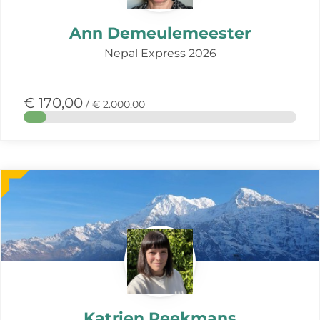
Ann Demeulemeester
Nepal Express 2026
€ 170,00
/ € 2.000,00
Meer
over
deze
actie
Katrien Reekmans