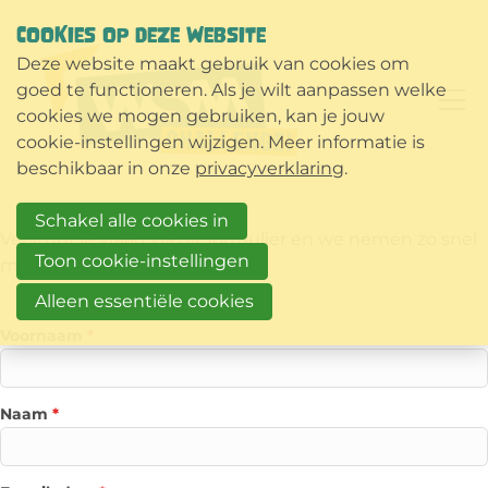
COOKIES OP DEZE WEBSITE
Deze website maakt gebruik van cookies om
goed te functioneren. Als je wilt aanpassen welke
cookies we mogen gebruiken, kan je jouw
cookie-instellingen wijzigen. Meer informatie is
beschikbaar in onze
privacyverklaring
.
Schakel alle cookies in
Verstuur je vraag via dit formulier en we nemen zo snel
Toon cookie-instellingen
mogelijk contact met je op.
Alleen essentiële cookies
Voornaam
*
Naam
*