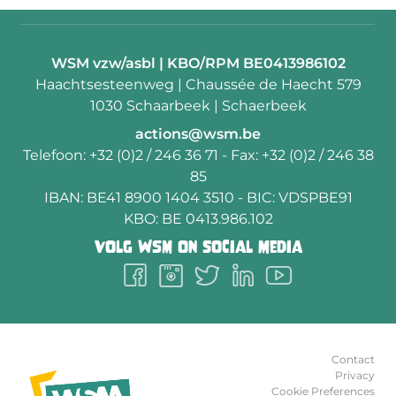
Contactpersoon:
WSM vzw/asbl | KBO/RPM BE0413986102
Adres:
Haachtsesteenweg | Chaussée de Haecht 579
1030 Schaarbeek | Schaerbeek
E-
actions@wsm.be
mail:
Telefoon:
+32 (0)2 / 246 36 71
- Fax:
+32 (0)2 / 246 38
85
IBAN:
BE41 8900 1404 3510
- BIC:
VDSPBE91
KBO:
BE 0413.986.102
Volg
WSM
on social media
Follow
Follow
Follow
Follow
Follow
us
us
us
us
us
on
on
on
on
on
Facebook
Instagram
Twitter
LinkedIn
Youtube
Contact
Privacy
Cookie Preferences