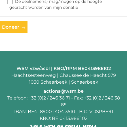
De deelnemer(s) mag/mogen op de hoogte
gebracht worden van mijn donatie
Doneer
Contactpersoon:
WSM vzw/asbl | KBO/RPM BE0413986102
Adres:
Haachtsesteenweg | Chaussée de Haecht 579
1030 Schaarbeek | Schaerbeek
E-
actions@wsm.be
mail:
Telefoon:
+32 (0)2 / 246 36 71
- Fax:
+32 (0)2 / 246 38
85
IBAN:
BE41 8900 1404 3510
- BIC:
VDSPBE91
KBO:
BE 0413.986.102