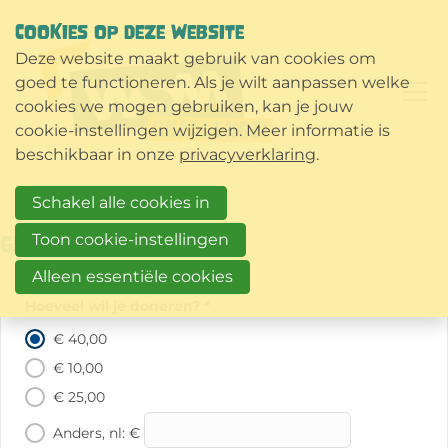
COOKIES OP DEZE WEBSITE
Deze website maakt gebruik van cookies om
goed te functioneren. Als je wilt aanpassen welke
cookies we mogen gebruiken, kan je jouw
cookie-instellingen wijzigen. Meer informatie is
beschikbaar in onze
privacyverklaring
.
Schakel alle cookies in
Toon cookie-instellingen
Gift
Alleen essentiële cookies
Hoeveel wil je doneren?
*
€ 40,00
€ 10,00
€ 25,00
Anders, nl: €