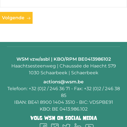
Volgende
Contactpersoon:
WSM vzw/asbl | KBO/RPM BE0413986102
Adres:
Haachtsesteenweg | Chaussée de Haecht 579
1030 Schaarbeek | Schaerbeek
E-
actions@wsm.be
mail:
Telefoon:
+32 (0)2 / 246 36 71
- Fax:
+32 (0)2 / 246 38
85
IBAN:
BE41 8900 1404 3510
- BIC:
VDSPBE91
KBO:
BE 0413.986.102
Volg
WSM
on social media
Follow
Follow
Follow
Follow
Follow