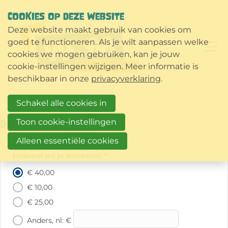
COOKIES OP DEZE WEBSITE
Deze website maakt gebruik van cookies om
goed te functioneren. Als je wilt aanpassen welke
cookies we mogen gebruiken, kan je jouw
cookie-instellingen wijzigen. Meer informatie is
beschikbaar in onze
privacyverklaring
.
Schakel alle cookies in
Toon cookie-instellingen
Donatie
Alleen essentiële cookies
Hoeveel wil je doneren?
*
€ 40,00
€ 10,00
€ 25,00
Anders, nl: €