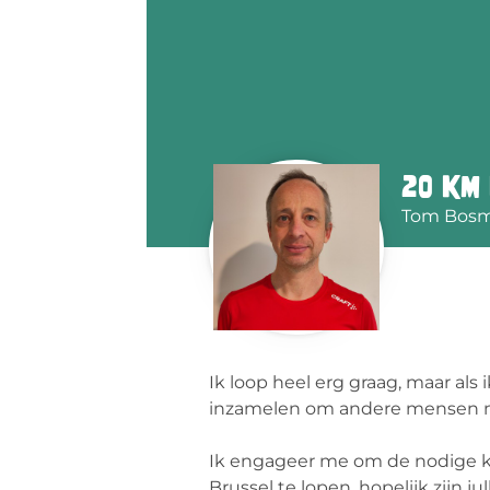
20 km
Tom Bos
Ik loop heel erg graag, maar als
inzamelen om andere mensen me
Ik engageer me om de nodige ki
Brussel te lopen, hopelijk zijn j