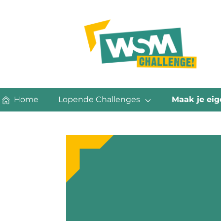
Home
Lopende Challenges
Maak je eig