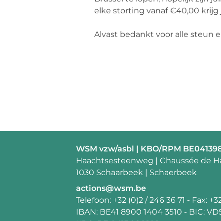
elke storting vanaf €40,00 krijg 
Alvast bedankt voor alle steun
Contactpersoon:
WSM vzw/asbl | KBO/RPM BE04139
Adres:
Haachtsesteenweg | Chaussée de H
1030 Schaarbeek | Schaerbeek
E-
actions@wsm.be
mail:
Telefoon:
+32 (0)2 / 246 36 71
- Fax:
+32
IBAN:
BE41 8900 1404 3510
- BIC:
VD