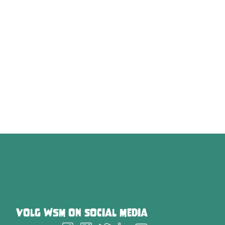
Volg
WSM
on social media
Follow
Follow
Follow
Follow
Follow