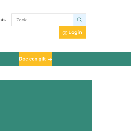
Zoek:
nds
Zoek:
Login
Doe een gift