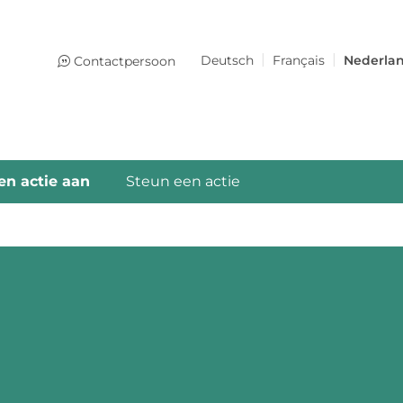
Deutsch
Français
Nederla
Contactpersoon
en actie aan
Steun een actie