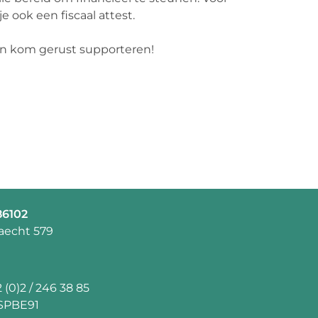
je ook een fiscaal attest.
 en kom gerust supporteren!
86102
aecht 579
 (0)2 / 246 38 85
SPBE91