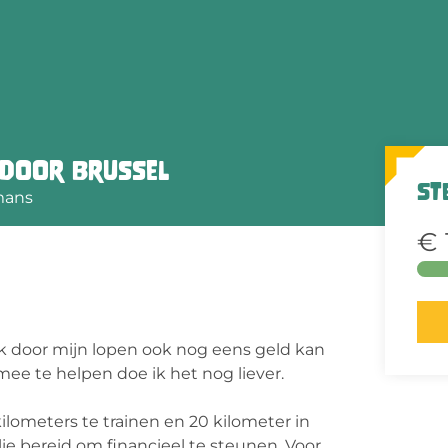
 door Brussel
St
mans
€ 
 ik door mijn lopen ook nog eens geld kan
e te helpen doe ik het nog liever.
lometers te trainen en 20 kilometer in
ullie bereid om financieel te steunen. Voor