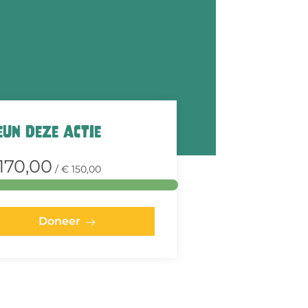
eun deze actie
170,00
/ € 150,00
Doneer