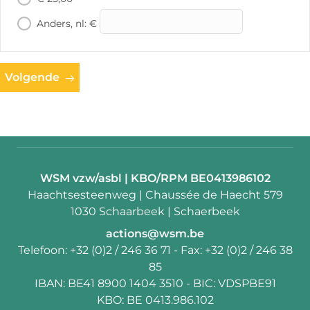
Anders, nl: €
Volgende
Contactpersoon:
WSM vzw/asbl | KBO/RPM BE0413986102
Adres:
Haachtsesteenweg | Chaussée de Haecht 579
1030 Schaarbeek | Schaerbeek
E-
actions@wsm.be
mail:
Telefoon:
+32 (0)2 / 246 36 71
- Fax:
+32 (0)2 / 246 38
85
IBAN:
BE41 8900 1404 3510
- BIC:
VDSPBE91
KBO:
BE 0413.986.102